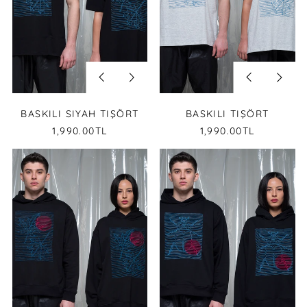
Previous
Next
Previous
Next
slide
slide
slide
slide
BASKILI SIYAH TIŞÖRT
BASKILI TIŞÖRT
1,990.00TL
1,990.00TL
SIYAH
SIYAH
KAPÜŞONLU
KAPÜŞONLU
SWEAT
SWEAT